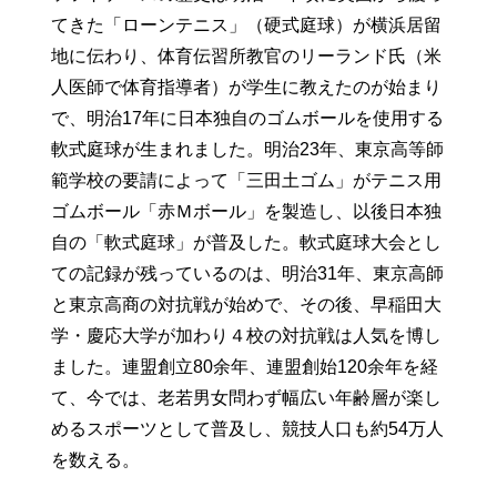
てきた「ローンテニス」（硬式庭球）が横浜居留
地に伝わり、体育伝習所教官のリーランド氏（米
人医師で体育指導者）が学生に教えたのが始まり
で、明治17年に日本独自のゴムボールを使用する
軟式庭球が生まれました。明治23年、東京高等師
範学校の要請によって「三田土ゴム」がテニス用
ゴムボール「赤Ｍボール」を製造し、以後日本独
自の「軟式庭球」が普及した。軟式庭球大会とし
ての記録が残っているのは、明治31年、東京高師
と東京高商の対抗戦が始めで、その後、早稲田大
学・慶応大学が加わり４校の対抗戦は人気を博し
ました。連盟創立80余年、連盟創始120余年を経
て、今では、老若男女問わず幅広い年齢層が楽し
めるスポーツとして普及し、競技人口も約54万人
を数える。