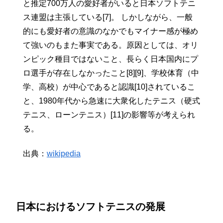
と推定700万人の愛好者がいると日本ソフトテニ
ス連盟は主張している[7]。 しかしながら、一般
的にも愛好者の意識のなかでもマイナー感が極め
て強いのもまた事実である。原因としては、オリ
ンピック種目ではないこと、長らく日本国内にプ
ロ選手が存在しなかったこと[8][9]、学校体育（中
学、高校）が中心であると認識[10]されているこ
と、1980年代から急速に大衆化したテニス（硬式
テニス、ローンテニス）[11]の影響等が考えられ
る。
出典：
wikipedia
日本におけるソフトテニスの発展