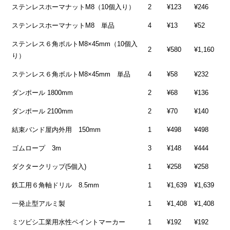
ステンレスホーマナットM8（10個入り）
2
¥123
¥246
ステンレスホーマナットM8 単品
4
¥13
¥52
ステンレス６角ボルトM8×45mm（10個入
2
¥580
¥1,160
り）
ステンレス６角ボルトM8×45mm 単品
4
¥58
¥232
ダンポール 1800mm
2
¥68
¥136
ダンポール 2100mm
2
¥70
¥140
結束バンド屋内外用 150mm
1
¥498
¥498
ゴムロープ 3m
3
¥148
¥444
ダクタークリップ(5個入)
1
¥258
¥258
鉄工用６角軸ドリル 8.5mm
1
¥1,639
¥1,639
一発止型アルミ製
1
¥1,408
¥1,408
ミツビシ工業用水性ペイントマーカー
1
¥192
¥192