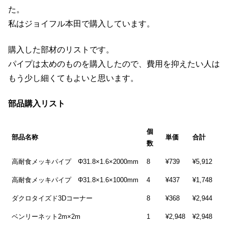
た。
私はジョイフル本田で購入しています。
購入した部材のリストです。
パイプは太めのものを購入したので、費用を抑えたい人は
もう少し細くてもよいと思います。
部品購入リスト
個
部品名称
単価
合計
数
高耐食メッキパイプ Φ31.8×1.6×2000mm
8
¥739
¥5,912
高耐食メッキパイプ Φ31.8×1.6×1000mm
4
¥437
¥1,748
ダクロタイズド3Dコーナー
8
¥368
¥2,944
ベンリーネット2m×2m
1
¥2,948
¥2,948