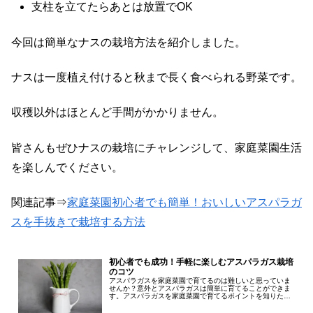
支柱を立てたらあとは放置でOK
今回は簡単なナスの栽培方法を紹介しました。
ナスは一度植え付けると秋まで長く食べられる野菜です。
収穫以外はほとんど手間がかかりません。
皆さんもぜひナスの栽培にチャレンジして、家庭菜園生活
を楽しんでください。
関連記事⇒
家庭菜園初心者でも簡単！おいしいアスパラガ
スを手抜きで栽培する方法
初心者でも成功！手軽に楽しむアスパラガス栽培
のコツ
アスパラガスを家庭菜園で育てるのは難しいと思っていま
せんか？意外とアスパラガスは簡単に育てることができま
す。アスパラガスを家庭菜園で育てるポイントを知りたい
アスパラガスは大変って聞いたけど本当なの？アスパラガ
スを簡単に育てるポイントを知りた...