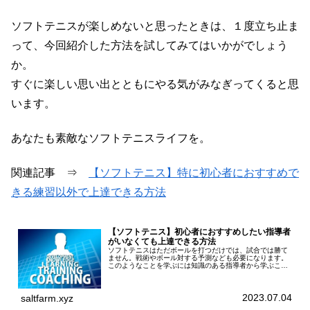
ソフトテニスが楽しめないと思ったときは、１度立ち止ま
って、今回紹介した方法を試してみてはいかがでしょう
か。
すぐに楽しい思い出とともにやる気がみなぎってくると思
います。
あなたも素敵なソフトテニスライフを。
関連記事 ⇒
【ソフトテニス】特に初心者におすすめで
きる練習以外で上達できる方法
【ソフトテニス】初心者におすすめしたい指導者
がいなくても上達できる方法
ソフトテニスはただボールを打つだけでは、試合では勝て
ません。戦術やボール対する予測なども必要になります。
このようなことを学ぶには知識のある指導者から学ぶこと
が上達への近道です。また、実際にどのように行うのか見
本がないとイメージすることが難し...
2023.07.04
saltfarm.xyz