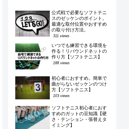
公式戦で必要なソフトテニ
スのゼッケンのポイント。
最適な取付位置やおすすめ
の取り付け方法。
311 views
いつでも練習できる環境を
作る！リバウンドネットの
作り方【ソフトテニス】
188 views
初心者におすすめ。簡単で
曲がらないゼッケンのつけ
方【ソフトテニス】
103 views
ソフトテニス初心者におす
すめのガットの豆知識【硬
さ・テンション・張替えタ
イミング】