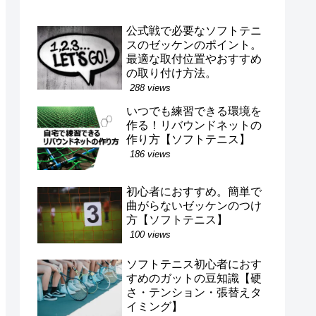
公式戦で必要なソフトテニ
スのゼッケンのポイント。
最適な取付位置やおすすめ
の取り付け方法。
288 views
いつでも練習できる環境を
作る！リバウンドネットの
作り方【ソフトテニス】
186 views
初心者におすすめ。簡単で
曲がらないゼッケンのつけ
方【ソフトテニス】
100 views
ソフトテニス初心者におす
すめのガットの豆知識【硬
さ・テンション・張替えタ
イミング】